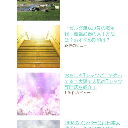
「ゼルダ無双厄災の黙示
録」最強武器の入手方法
は？おすすめ刻印は？
2k件のビュー
おもしろTシャツどこで売っ
てる？大阪で人気のTシャツ
専門店を紹介！
1.9k件のビュー
DFMのメンバーには日本人