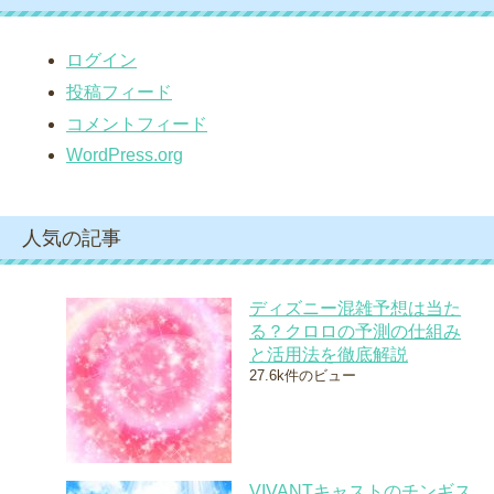
ログイン
投稿フィード
コメントフィード
WordPress.org
人気の記事
ディズニー混雑予想は当た
る？クロロの予測の仕組み
と活用法を徹底解説
27.6k件のビュー
VIVANTキャストのチンギス