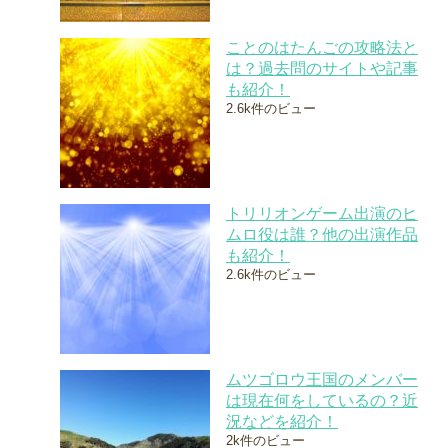
ことのはたんごの攻略法と
は？過去問のサイトや記事
も紹介！
2.6k件のビュー
トリリオンゲーム出演のヒ
ムロ役は誰？他の出演作品
も紹介！
2.6k件のビュー
ムツゴロウ王国のメンバー
は現在何をしているの？近
況などを紹介！
2k件のビュー