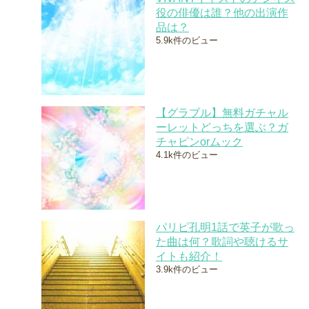
役の俳優は誰？他の出演作
品は？
5.9k件のビュー
【グラブル】無料ガチャル
ーレットどっちを選ぶ？ガ
チャピンorムック
4.1k件のビュー
パリピ孔明1話で英子が歌っ
た曲は何？歌詞や聴けるサ
イトも紹介！
3.9k件のビュー