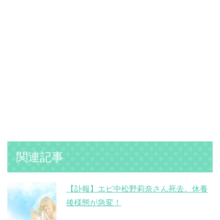
関連記事
【訃報】エビ中松野莉奈さん死去。休養
後様態が急変！