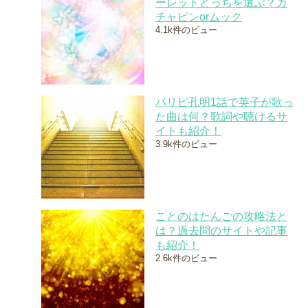
ーレットどっちを選ぶ？ガ
チャピンorムック
4.1k件のビュー
パリピ孔明1話で英子が歌っ
た曲は何？歌詞や聴けるサ
イトも紹介！
3.9k件のビュー
ことのはたんごの攻略法と
は？過去問のサイトや記事
も紹介！
2.6k件のビュー