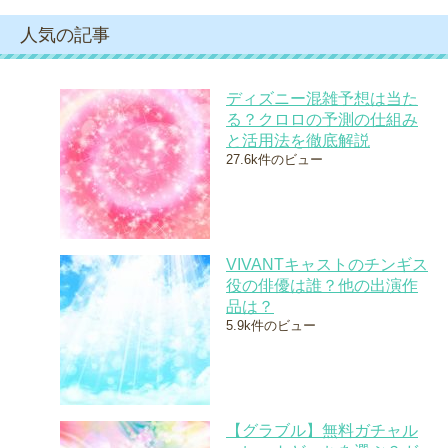
人気の記事
ディズニー混雑予想は当た
る？クロロの予測の仕組み
と活用法を徹底解説
27.6k件のビュー
VIVANTキャストのチンギス
役の俳優は誰？他の出演作
品は？
5.9k件のビュー
【グラブル】無料ガチャル