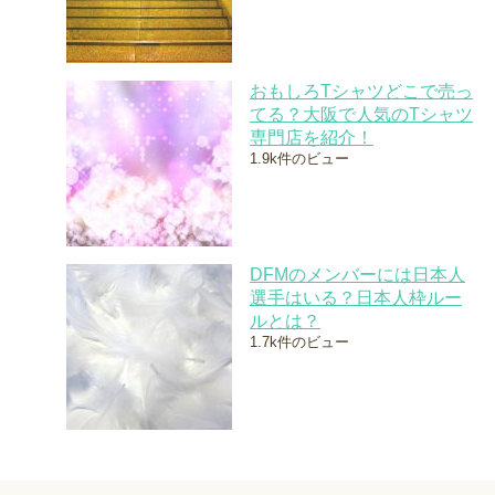
おもしろTシャツどこで売っ
てる？大阪で人気のTシャツ
専門店を紹介！
1.9k件のビュー
DFMのメンバーには日本人
選手はいる？日本人枠ルー
ルとは？
1.7k件のビュー