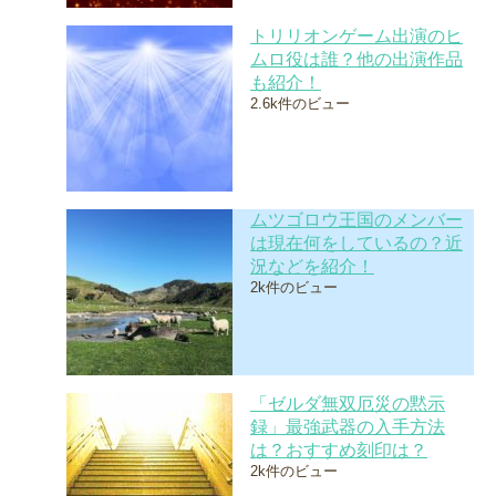
トリリオンゲーム出演のヒ
ムロ役は誰？他の出演作品
も紹介！
2.6k件のビュー
ムツゴロウ王国のメンバー
は現在何をしているの？近
況などを紹介！
2k件のビュー
「ゼルダ無双厄災の黙示
録」最強武器の入手方法
は？おすすめ刻印は？
2k件のビュー