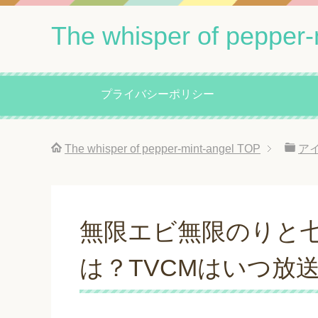
The whisper of pepper-
プライバシーポリシー
The whisper of pepper-mint-angel
TOP
ア
無限エビ無限のりと
は？TVCMはいつ放