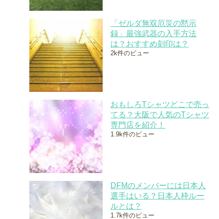
「ゼルダ無双厄災の黙示
録」最強武器の入手方法
は？おすすめ刻印は？
2k件のビュー
おもしろTシャツどこで売っ
てる？大阪で人気のTシャツ
専門店を紹介！
1.9k件のビュー
DFMのメンバーには日本人
選手はいる？日本人枠ルー
ルとは？
1.7k件のビュー