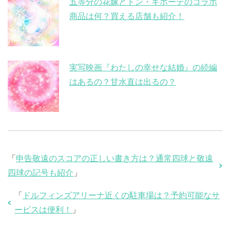
五等分の花嫁とドン・キホーテのコラボ
商品は何？買える店舗も紹介！
実写映画『わたしの幸せな結婚』の続編
はあるの？甘水直は出るの？
「
申告敬遠のスコアの正しい書き方は？通常四球と敬遠
四球の記号も紹介
」
「
ドルフィンズアリーナ近くの駐車場は？予約可能なサ
ービスは便利！
」