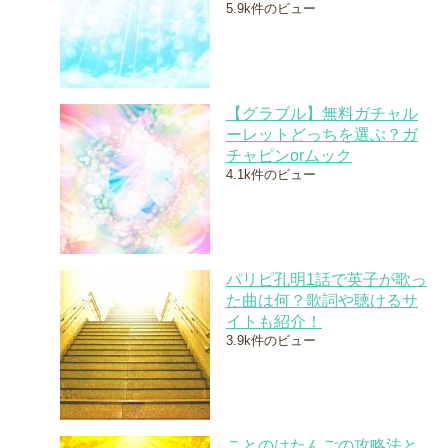
5.9k件のビュー
【グラブル】無料ガチャル
ーレットどっちを選ぶ？ガ
チャピンorムック
4.1k件のビュー
パリピ孔明1話で英子が歌っ
た曲は何？歌詞や聴けるサ
イトも紹介！
3.9k件のビュー
ことのはたんごの攻略法と