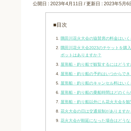
公開日 :
2023年4月11日
/ 更新日 :
2023年5月6
■目次
隅田川花火大会の協賛席の料金はいく
隅田川花火大会2023のチケットを購
ポットはありますか？
屋形船・釣り船で観覧するにはどうす
屋形船・釣り船の予約はいつからでき
屋形船・釣り船のキャンセル料はいく
屋形船・釣り船の乗船時間はどのくら
屋形船・釣り船以外にも花火大会を観
花火大会の日は交通規制がありますか
花火大会が順延になった場合はどうな