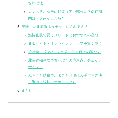
な調理法
よくあるホタテの疑問（黒い部分は？保存期
間は？臭みが出たら？）
美味しい北海道ホタテを手に入れる方法
漁協直販で買うメリットとおすすめの産地
通販サイト・オンラインショップを賢く使う
旅行時に“外さない”市場・直売所での選び方
北海道物産展で買う場合の注意点とチェック
ポイント
ふるさと納税でホタテをお得に入手する方法
（別海・紋別・オホーツク）
まとめ