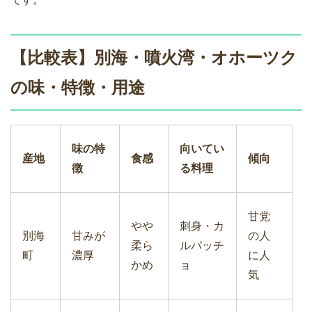
【比較表】別海・噴火湾・オホーツク
の味・特徴・用途
味の特
向いてい
産地
食感
傾向
徴
る料理
甘党
やや
刺身・カ
別海
甘みが
の人
柔ら
ルパッチ
町
濃厚
に人
かめ
ョ
気