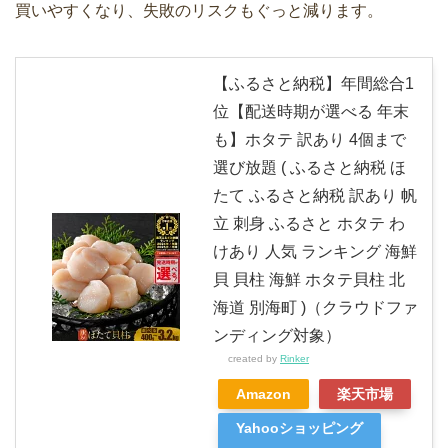
買いやすくなり、失敗のリスクもぐっと減ります。
【ふるさと納税】年間総合1
位【配送時期が選べる 年末
も】ホタテ 訳あり 4個まで
選び放題 ( ふるさと納税 ほ
たて ふるさと納税 訳あり 帆
立 刺身 ふるさと ホタテ わ
けあり 人気 ランキング 海鮮
貝 貝柱 海鮮 ホタテ貝柱 北
海道 別海町 )（クラウドファ
ンディング対象）
created by
Rinker
Amazon
楽天市場
Yahooショッピング