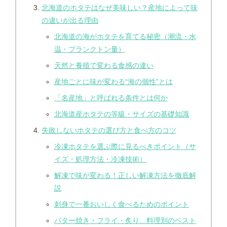
北海道のホタテはなぜ美味しい？産地によって味
の違いが出る理由
北海道の海がホタテを育てる秘密（潮流・水
温・プランクトン量）
天然と養殖で変わる食感の違い
産地ごとに味が変わる“海の個性”とは
「名産地」と呼ばれる条件とは何か
北海道産ホタテの等級・サイズの基礎知識
失敗しないホタテの選び方と食べ方のコツ
冷凍ホタテを選ぶ際に見るべきポイント（サ
イズ・処理方法・冷凍技術）
解凍で味が変わる！正しい解凍方法を徹底解
説
刺身で一番おいしく食べるためのポイント
バター焼き・フライ・炙り…料理別のベスト