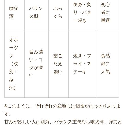
刺身・炙
初心
噴火
バラン
ふっ
り・バタ
者に
湾
ス型
くら
ー焼き
最適
オホ
ーツ
旨み濃
ク
歯ご
焼き・フ
食感
い・コ
（紋
たえ
ライ・ス
派に
クが深
別・
強い
テーキ
人気
い
猿
払）
&このように、それぞれの産地には個性がはっきりありま
す。
甘みが欲しい人は別海、バランス重視なら噴火湾、弾力と