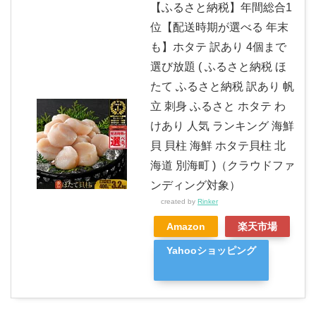
【ふるさと納税】年間総合1
位【配送時期が選べる 年末
も】ホタテ 訳あり 4個まで
選び放題 ( ふるさと納税 ほ
たて ふるさと納税 訳あり 帆
立 刺身 ふるさと ホタテ わ
けあり 人気 ランキング 海鮮
貝 貝柱 海鮮 ホタテ貝柱 北
海道 別海町 )（クラウドファ
ンディング対象）
created by
Rinker
Amazon
楽天市場
Yahooショッピング