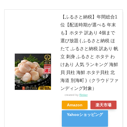
【ふるさと納税】年間総合1
位【配送時期が選べる 年末
も】ホタテ 訳あり 4個まで
選び放題 ( ふるさと納税 ほ
たて ふるさと納税 訳あり 帆
立 刺身 ふるさと ホタテ わ
けあり 人気 ランキング 海鮮
貝 貝柱 海鮮 ホタテ貝柱 北
海道 別海町 )（クラウドファ
ンディング対象）
created by
Rinker
Amazon
楽天市場
Yahooショッピング