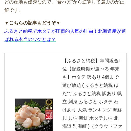
どの産地も優秀なので、“食べ方”から逆算して選ぶのが正
解です。
▼こちらの記事もどうぞ▼
ふるさと納税でホタテが圧倒的人気の理由！北海道産が選
ばれる本当のワケとは？
【ふるさと納税】年間総合1
位【配送時期が選べる 年末
も】ホタテ 訳あり 4個まで
選び放題 ( ふるさと納税 ほ
たて ふるさと納税 訳あり 帆
立 刺身 ふるさと ホタテ わ
けあり 人気 ランキング 海鮮
貝 貝柱 海鮮 ホタテ貝柱 北
海道 別海町 )（クラウドファ