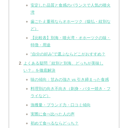
安定した品質と食感のバランスで人気の噴火
湾
歯ごたえ重視ならオホーツク（猿払・紋別な
ど）
【比較表】別海・噴火湾・オホーツクの味・
特徴・用途
“自分の好み”で選ぶならどこがおすすめ？
よくある疑問「紋別と別海、どっちが美味し
い？」を徹底解決
味の傾向：甘みの強さ vs 引き締まった食感
料理別の向き不向き（刺身・バター焼き・フ
ライなど）
漁獲量・ブランド力・口コミ傾向
実際に食べ比べた人の声
初めて食べるならどっち？