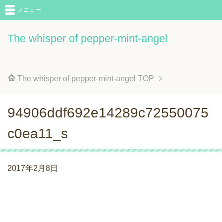
メニュー
The whisper of pepper-mint-angel
The whisper of pepper-mint-angel
TOP
94906ddf692e14289c72550075
c0ea11_s
2017年2月8日