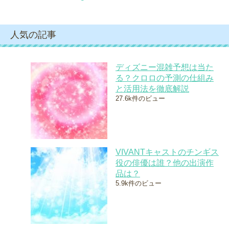
人気の記事
ディズニー混雑予想は当た
る？クロロの予測の仕組み
と活用法を徹底解説
27.6k件のビュー
VIVANTキャストのチンギス
役の俳優は誰？他の出演作
品は？
5.9k件のビュー