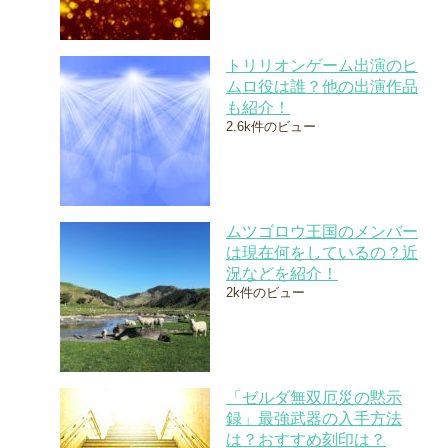
トリリオンゲーム出演のヒ
ムロ役は誰？他の出演作品
も紹介！
2.6k件のビュー
ムツゴロウ王国のメンバー
は現在何をしているの？近
況などを紹介！
2k件のビュー
「ゼルダ無双厄災の黙示
録」最強武器の入手方法
は？おすすめ刻印は？