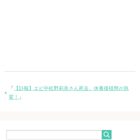
「
【訃報】エビ中松野莉奈さん死去。休養後様態が急
変！
」