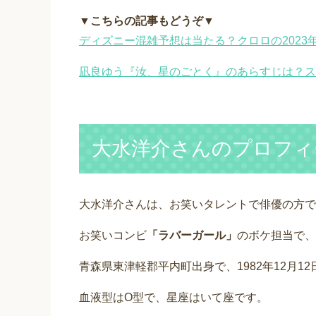
▼こちらの記事もどうぞ▼
ディズニー混雑予想は当たる？クロロの202
凪良ゆう『汝、星のごとく』のあらすじは？ス
大水洋介さんのプロフィ
大水洋介さんは、お笑いタレントで俳優の方で
お笑いコンビ
「ラバーガール」
のボケ担当で、
青森県東津軽郡平内町出身で、1982年12月12
血液型はO型で、星座はいて座です。