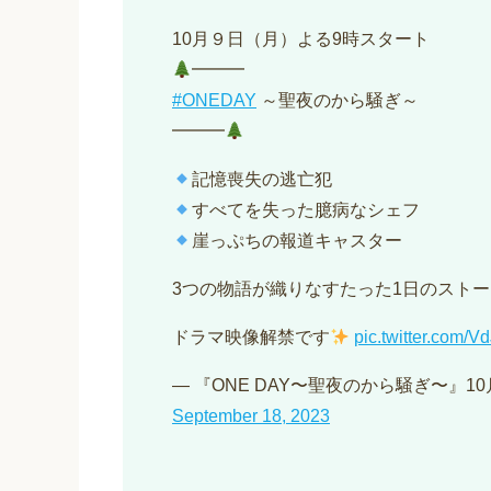
10月９日（月）よる9時スタート
━━━
#ONEDAY
～聖夜のから騒ぎ～
━━━
記憶喪失の逃亡犯
すべてを失った臆病なシェフ
崖っぷちの報道キャスター
3つの物語が織りなすたった1日のスト
ドラマ映像解禁です
pic.twitter.com/
— 『ONE DAY〜聖夜のから騒ぎ〜』10月期
September 18, 2023