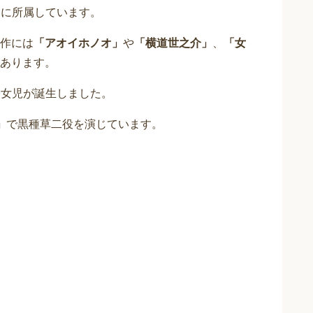
舎に所属しています。
作には
「アオイホノオ」
や
「横道世之介」
、
「女
あります。
1子女児が誕生しました。
」
で黒種草二役を演じています。