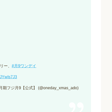
ーリー、
#月9ワンデイ
VdJYwIs7J3
フジ月9【公式】 (@oneday_xmas_ado)