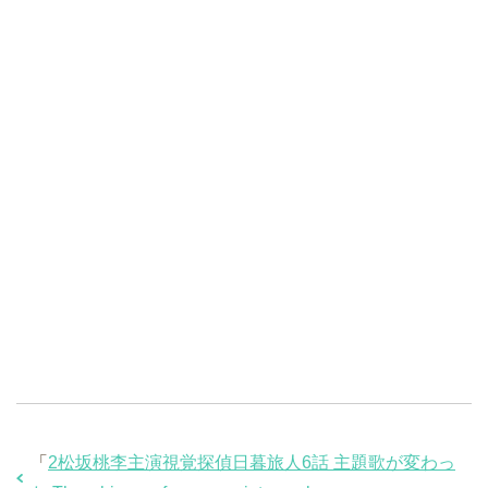
「
2松坂桃李主演視覚探偵日暮旅人6話 主題歌が変わっ