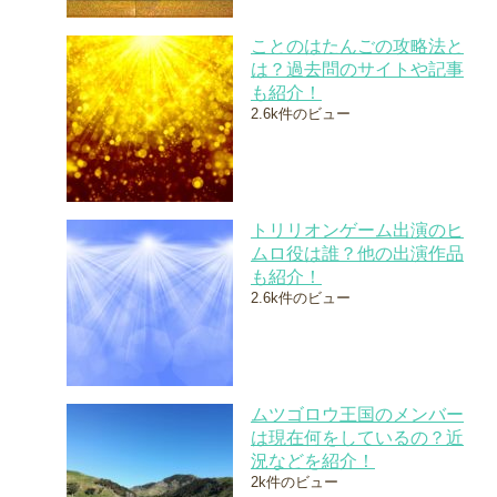
ことのはたんごの攻略法と
は？過去問のサイトや記事
も紹介！
2.6k件のビュー
トリリオンゲーム出演のヒ
ムロ役は誰？他の出演作品
も紹介！
2.6k件のビュー
ムツゴロウ王国のメンバー
は現在何をしているの？近
況などを紹介！
2k件のビュー