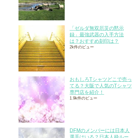
「ゼルダ無双厄災の黙示
録」最強武器の入手方法
は？おすすめ刻印は？
2k件のビュー
おもしろTシャツどこで売っ
てる？大阪で人気のTシャツ
専門店を紹介！
1.9k件のビュー
DFMのメンバーには日本人
選手はいる？日本人枠ルー